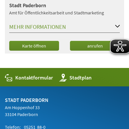
Stadt Paderborn
Amt für Öffentlichkeitsarbeit und Stadtmarketing
MEHR INFORMATIONEN
(Öffnet
Karte öffnen
anrufen
in
einem
neuen
Tab)
Kontaktformular
(Öffnet
Stadtplan
in
einem
neuen
Tab)
STADT PADERBORN
Am Hoppenhof 33
33104 Paderborn
Telefon:
05251 88-0