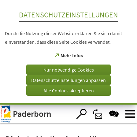
Inhalt anspringen
DATENSCHUTZEINSTELLUNGEN
Durch die Nutzung dieser Website erklären Sie sich damit
einverstanden, dass diese Seite Cookies verwendet.
(Öffnet
Mehr Infos
in
einem
Nur notwendige Cookies
neuen
Tab)
Datenschutzeinstellungen anpassen
Alle Cookies akzeptieren
Visuelle
Paderborn
Assistenzsoftware
öffnen.