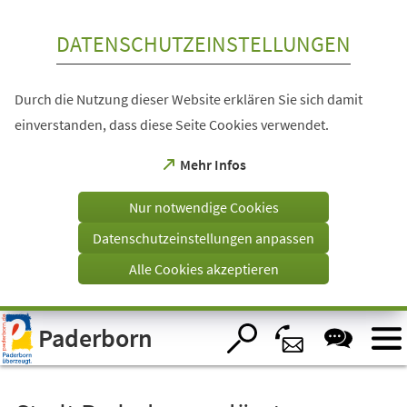
Inhalt anspringen
DATENSCHUTZEINSTELLUNGEN
Durch die Nutzung dieser Website erklären Sie sich damit
einverstanden, dass diese Seite Cookies verwendet.
(Öffnet
Mehr Infos
in
einem
Nur notwendige Cookies
neuen
Tab)
Datenschutzeinstellungen anpassen
Alle Cookies akzeptieren
Visuelle
Paderborn
Assistenzsoftware
öffnen.