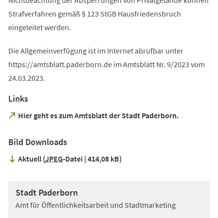
Nichtbeachtung der Absperrungen von Privatgelände können
Strafverfahren gemäß § 123 StGB Hausfriedensbruch
eingeleitet werden.
Die Allgemeinverfügung ist im Internet abrufbar unter
https://amtsblatt.paderborn.de im Amtsblatt Nr. 9/2023 vom
24.03.2023.
Links
(Öffnet
Hier geht es zum Amtsblatt der Stadt Paderborn.
in
einem
Bild Downloads
neuen
Tab)
Aktuell
JPEG
-Datei
414,08 kB
Stadt Paderborn
Amt für Öffentlichkeitsarbeit und Stadtmarketing