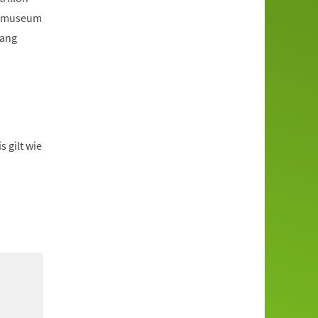
nzmuseum
sang
 gilt wie