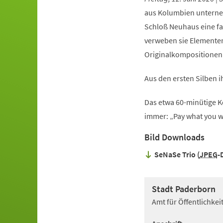
aus Kolumbien unterne
Schloß Neuhaus eine fas
verweben sie Elementen
Originalkompositionen: 
Aus den ersten Silben i
Das etwa 60-minütige Ko
immer: „Pay what you wan
Bild Downloads
SeNaSe Trio
JPEG
-
Stadt Paderborn
Amt für Öffentlichke