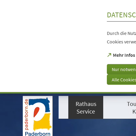
Inhalt anspringen
DATENSC
Durch die Nutz
Cookies verwe
(Öffnet
Mehr Infos
in
einem
Nur notwen
neuen
Tab)
Alle Cookie
Visuelle
Assistenzsoftware
Rathaus
Tou
öffnen.
Mit
Service
K
der
Tastatur
erreichbar
über
ALT