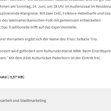
hmen am Sonntag, 14. Juni, um 18 Uhr im Audienzsaal im Reside
zinierende Klangreise. Mit zwei Celli, Folklore-Hebelharfe und Ge
 des lateinamerikanischen Folk mit gemeinsam entwickelten
Das Traditionelle trifft auf das Experimentelle.
hrer Vornamen ergibt sich der Name des Trios: SeNaSe Trio.
nzert wird gefördert vom Kultursekretariat NRW. Beim Eintrittspreis
t.“ Mit dem AStA Kulturticket Paderborn ist der Eintritt frei.
Datei
3,57 MB
itsarbeit und Stadtmarketing