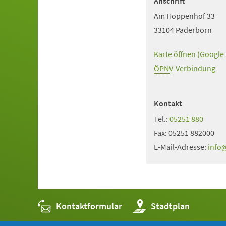
Anschrift
Am Hoppenhof 33
33104 Paderborn
Karte öffnen (Google
(Öffnet
in
ÖPNV
(Öffnet
-Verbindung
einem
in
neuen
einem
Kontakt
Tab)
neuen
Tel.:
05251 880
Tab)
Fax:
05251 882000
E-Mail-Adresse:
info
Kontaktformular
(Öffnet
Stadtplan
in
einem