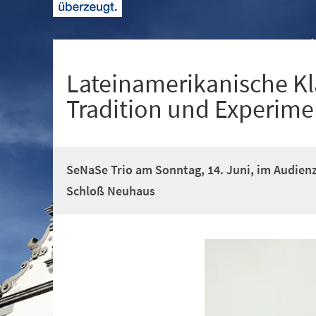
+
1
Lateinamerikanische K
Tradition und Experime
SeNaSe Trio am Sonntag, 14. Juni, im Audie
Schloß Neuhaus