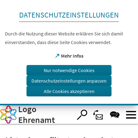
Inhalt anspringen
DATENSCHUTZEINSTELLUNGEN
Durch die Nutzung dieser Website erklären Sie sich damit
einverstanden, dass diese Seite Cookies verwendet.
(Öffnet
Mehr Infos
in
einem
Nur notwendige Cookies
neuen
Tab)
Datenschutzeinstellungen anpassen
Alle Cookies akzeptieren
Logo
Visuelle
Assistenzsoftware
öffnen.
Ehrenamt