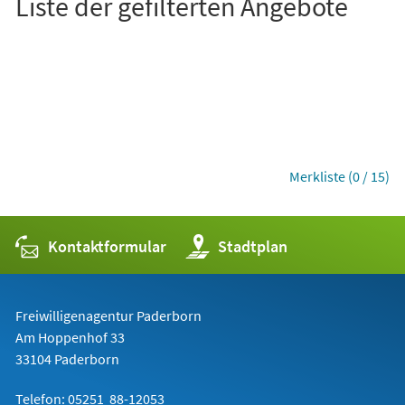
Liste der gefilterten Angebote
Merkliste (0 / 15)
Kontaktformular
(Öffnet
Stadtplan
in
einem
neuen
Tab)
Freiwilligenagentur Paderborn
Am Hoppenhof 33
33104 Paderborn
Telefon: 05251 88-12053