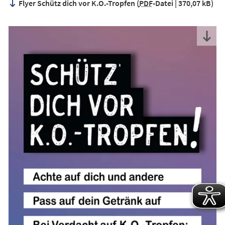
Flyer Schütz dich vor K.O.-Tropfen
PDF
-Datei
370,07 kB
neuen
Tab)