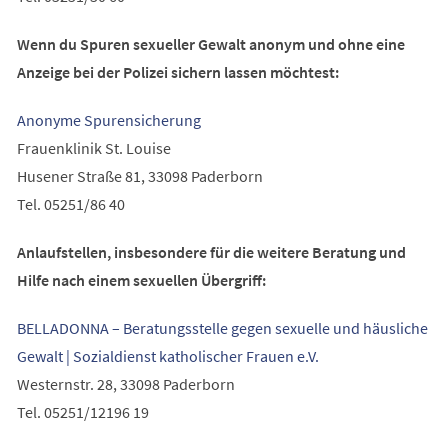
Wenn du Spuren sexueller Gewalt anonym und ohne eine
Anzeige bei der Polizei sichern lassen möchtest:
(Öffnet
Anonyme Spurensicherung
in
Frauenklinik St. Louise
einem
Husener Straße 81, 33098 Paderborn
neuen
Tel. 05251/86 40
Tab)
Anlaufstellen, insbesondere für die weitere Beratung und
Hilfe nach einem sexuellen Übergriff:
BELLADONNA – Beratungsstelle gegen sexuelle und häusliche
(Öffnet
Gewalt | Sozialdienst katholischer Frauen e.V.
in
Westernstr. 28, 33098 Paderborn
einem
Tel. 05251/12196 19
neuen