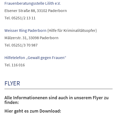
(Öffnet
Frauenberatungsstelle Lilith e.V.
Tab)
in
Elsener Straße 88, 33102 Paderborn
einem
Tel. 05251/2 13 11
neuen
(Öffnet
Weisser Ring Paderborn
(Hilfe für Kriminalitätsopfer)
Tab)
in
Mälzerstr. 31, 33098 Paderborn
einem
Tel. 05251/3 70 987
neuen
(Öffnet
Hilfetelefon „Gewalt gegen Frauen“
Tab)
in
Tel. 116 016
einem
neuen
FLYER
Tab)
Alle Informationenen sind auch in unserem Flyer zu
finden:
Hier geht es zum Download: