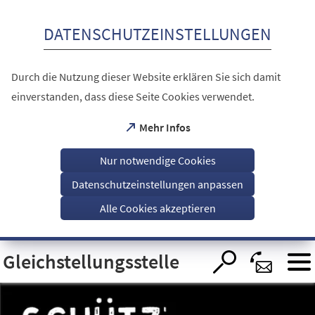
Inhalt anspringen
DATENSCHUTZEINSTELLUNGEN
Durch die Nutzung dieser Website erklären Sie sich damit
einverstanden, dass diese Seite Cookies verwendet.
(Öffnet
Mehr Infos
in
einem
Nur notwendige Cookies
neuen
Tab)
Datenschutzeinstellungen anpassen
Alle Cookies akzeptieren
Visuelle
Gleichstellungsstelle
Assistenzsoftware
öffnen.