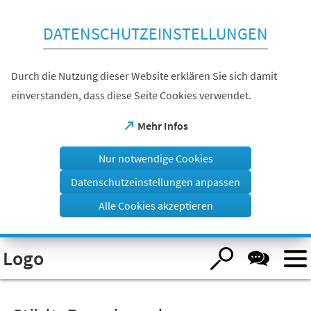
Inhalt anspringen
DATENSCHUTZEINSTELLUNGEN
Durch die Nutzung dieser Website erklären Sie sich damit
einverstanden, dass diese Seite Cookies verwendet.
(Öffnet
Mehr Infos
in
einem
Nur notwendige Cookies
neuen
Tab)
Datenschutzeinstellungen anpassen
Alle Cookies akzeptieren
Visuelle
Logo
Assistenzsoftware
öffnen.