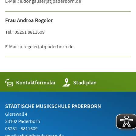
E-Mail: e.dongauser(at)paderborn.de
Frau Andrea Regeler
Tel.: 05251 8811609
E-Mail: a.regeler(at)paderborn.de
Kontaktformular
(Öffnet
Stadtplan
in
einem
neuen
Tab)
STÄDTISCHE MUSIKSCHULE PADERBORN
Gierswall 4
33102 Paderborn
05251 - 8811609
musikschule@paderborn.de