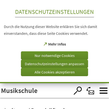
Inhalt anspringen
DATENSCHUTZEINSTELLUNGEN
Durch die Nutzung dieser Website erklären Sie sich damit
einverstanden, dass diese Seite Cookies verwendet.
(Öffnet
Mehr Infos
in
einem
Nur notwendige Cookies
neuen
Tab)
Datenschutzeinstellungen anpassen
Alle Cookies akzeptieren
Visuelle
Musikschule
Assistenzsoftware
öffnen.