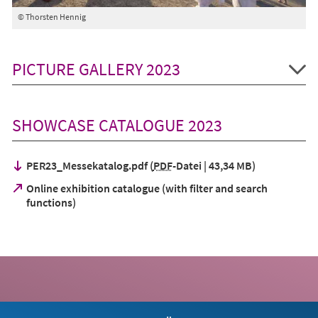
© Thorsten Hennig
PICTURE GALLERY 2023
SHOWCASE CATALOGUE 2023
PER23_Messekatalog.pdf
PDF
-Datei
43,34 MB
Online exhibition catalogue (with filter and search
(Öffnet
functions)
in
einem
neuen
Tab)