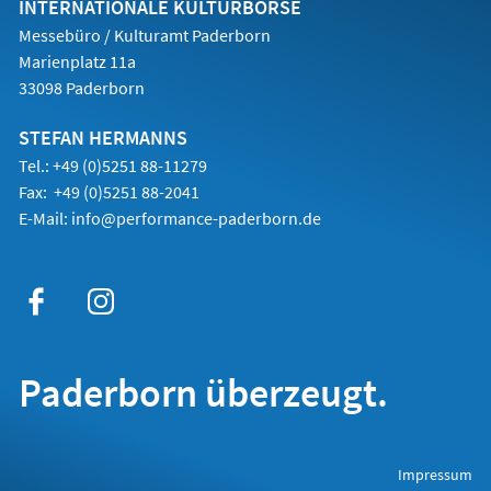
INTERNATIONALE KULTURBÖRSE
Messebüro / Kulturamt Paderborn
Marienplatz 11a
33098 Paderborn
STEFAN HERMANNS
Tel.: +49 (0)5251 88-11279
Fax: +49 (0)5251 88-2041
E-Mail:
info@performance-paderborn.de
Paderborn überzeugt.
(Öffnet
Impressum