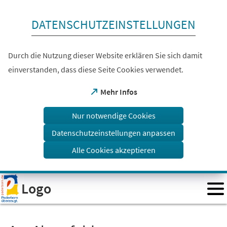
Inhalt anspringen
DATENSCHUTZEINSTELLUNGEN
Durch die Nutzung dieser Website erklären Sie sich damit
einverstanden, dass diese Seite Cookies verwendet.
(Öffnet
Mehr Infos
in
einem
Nur notwendige Cookies
neuen
Tab)
Datenschutzeinstellungen anpassen
Alle Cookies akzeptieren
Visuelle
Logo
Assistenzsoftware
öffnen.