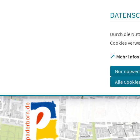
Inhalt anspringen
DATENSC
Durch die Nutz
Cookies verwe
(Öffnet
Mehr Infos
in
einem
Nur notwen
neuen
Tab)
Alle Cookie
Visuelle
Assistenzsoftware
öffnen.
Mit
der
Tastatur
erreichbar
über
ALT