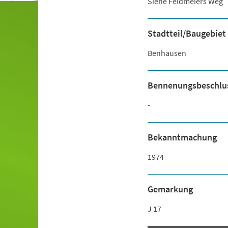
Siehe Feldmeiers Weg
Stadtteil/Baugebiet
Benhausen
Bennenungsbeschlu
-
Bekanntmachung
1974
Gemarkung
J 17