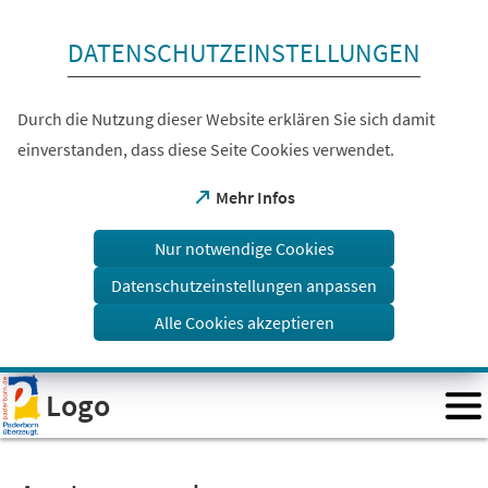
Inhalt anspringen
DATENSCHUTZEINSTELLUNGEN
Durch die Nutzung dieser Website erklären Sie sich damit
einverstanden, dass diese Seite Cookies verwendet.
(Öffnet
Mehr Infos
in
einem
Nur notwendige Cookies
neuen
Tab)
Datenschutzeinstellungen anpassen
Alle Cookies akzeptieren
Visuelle
Logo
Assistenzsoftware
öffnen.