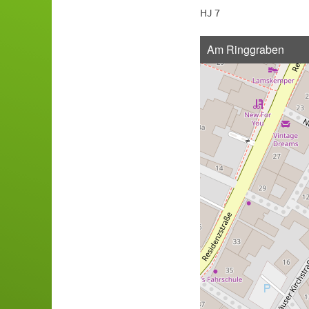
HJ 7
Am Ringgraben