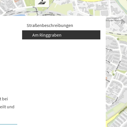
Straßenbeschreibungen
Am Ringgraben
 bei
eilt und