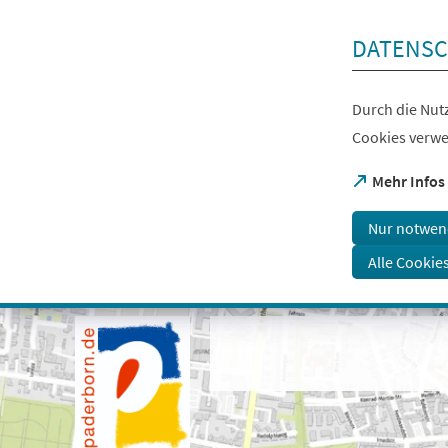
Inhalt anspringen
DATENSC
Durch die Nutz
Cookies verwe
(Öffnet
Mehr Infos
in
einem
Nur notwen
neuen
Tab)
Alle Cookie
Visuelle
Assistenzsoftware
öffnen.
Mit
der
Tastatur
erreichbar
über
ALT