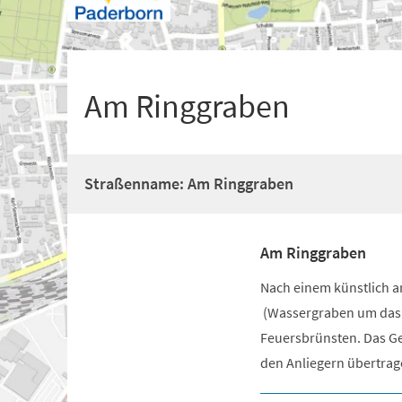
+
1
Am Ringgraben
Straßenname: Am Ringgraben
Am Ringgraben
Nach einem künstlich a
(Wassergraben um das S
Feuersbrünsten. Das Ge
den Anliegern übertra