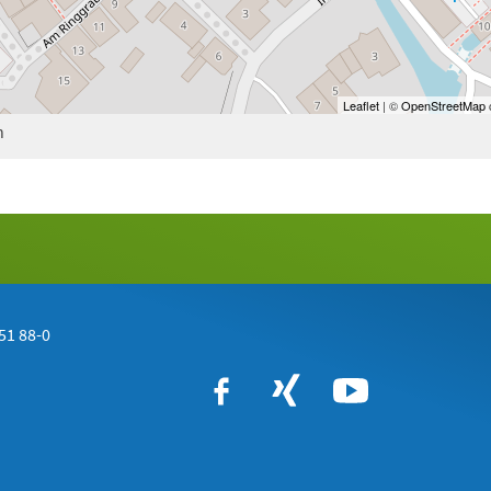
Leaflet
| ©
OpenStreetMap
c
n
51 88-0