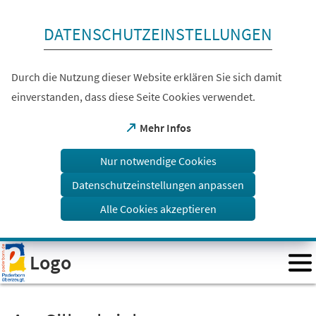
Inhalt anspringen
DATENSCHUTZEINSTELLUNGEN
Durch die Nutzung dieser Website erklären Sie sich damit
einverstanden, dass diese Seite Cookies verwendet.
(Öffnet
Mehr Infos
in
einem
Nur notwendige Cookies
neuen
Tab)
Datenschutzeinstellungen anpassen
Alle Cookies akzeptieren
Visuelle
Logo
Assistenzsoftware
öffnen.