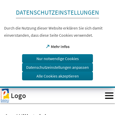
Inhalt anspringen
DATENSCHUTZEINSTELLUNGEN
Durch die Nutzung dieser Website erklären Sie sich damit
einverstanden, dass diese Seite Cookies verwendet.
(Öffnet
Mehr Infos
in
einem
Nur notwendige Cookies
neuen
Tab)
Datenschutzeinstellungen anpassen
Alle Cookies akzeptieren
Visuelle
Logo
Assistenzsoftware
öffnen.