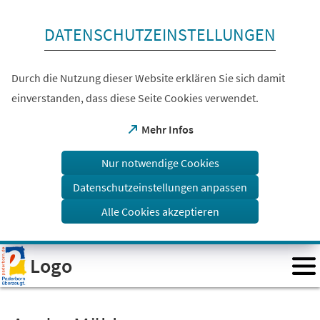
Inhalt anspringen
DATENSCHUTZEINSTELLUNGEN
Durch die Nutzung dieser Website erklären Sie sich damit
einverstanden, dass diese Seite Cookies verwendet.
(Öffnet
Mehr Infos
in
einem
Nur notwendige Cookies
neuen
Tab)
Datenschutzeinstellungen anpassen
Alle Cookies akzeptieren
Visuelle
Logo
Assistenzsoftware
öffnen.