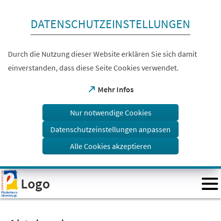
Inhalt anspringen
DATENSCHUTZEINSTELLUNGEN
Durch die Nutzung dieser Website erklären Sie sich damit
einverstanden, dass diese Seite Cookies verwendet.
(Öffnet
Mehr Infos
in
einem
Nur notwendige Cookies
neuen
Tab)
Datenschutzeinstellungen anpassen
Alle Cookies akzeptieren
Visuelle
Logo
Assistenzsoftware
öffnen.