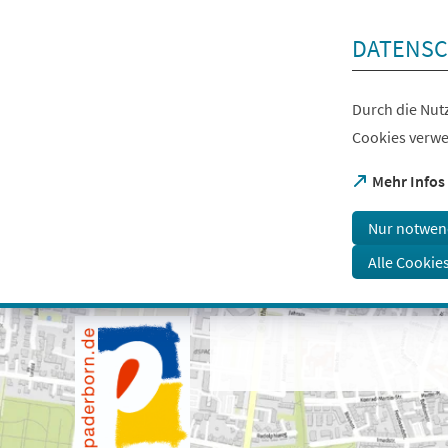
Inhalt anspringen
DATENSC
Durch die Nutz
Cookies verwe
(Öffnet
Mehr Infos
in
einem
Nur notwen
neuen
Tab)
Alle Cookie
Visuelle
Assistenzsoftware
öffnen.
Mit
der
Tastatur
erreichbar
über
ALT