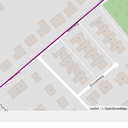
Leaflet
| ©
OpenStreetMap
c