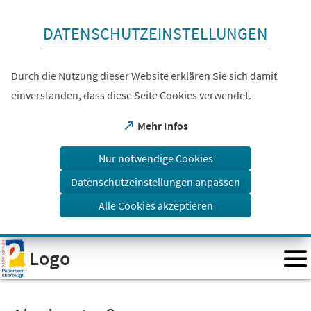
Inhalt anspringen
DATENSCHUTZEINSTELLUNGEN
Durch die Nutzung dieser Website erklären Sie sich damit
einverstanden, dass diese Seite Cookies verwendet.
(Öffnet
Mehr Infos
in
einem
Nur notwendige Cookies
neuen
Tab)
Datenschutzeinstellungen anpassen
Alle Cookies akzeptieren
Visuelle
Logo
Assistenzsoftware
öffnen.