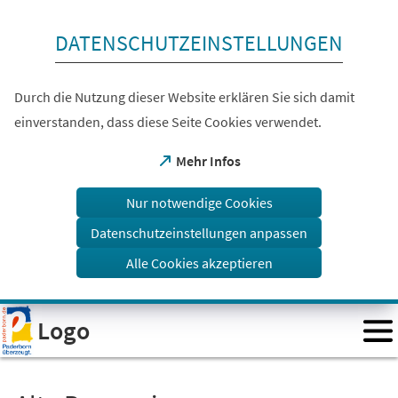
Inhalt anspringen
DATENSCHUTZEINSTELLUNGEN
Durch die Nutzung dieser Website erklären Sie sich damit
einverstanden, dass diese Seite Cookies verwendet.
(Öffnet
Mehr Infos
in
einem
Nur notwendige Cookies
neuen
Tab)
Datenschutzeinstellungen anpassen
Alle Cookies akzeptieren
Visuelle
Logo
Assistenzsoftware
öffnen.