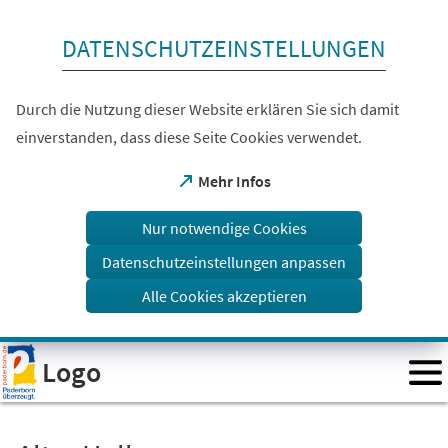
Inhalt anspringen
DATENSCHUTZEINSTELLUNGEN
Durch die Nutzung dieser Website erklären Sie sich damit
einverstanden, dass diese Seite Cookies verwendet.
(Öffnet
Mehr Infos
in
einem
Nur notwendige Cookies
neuen
Tab)
Datenschutzeinstellungen anpassen
Alle Cookies akzeptieren
Visuelle
Logo
Assistenzsoftware
öffnen.