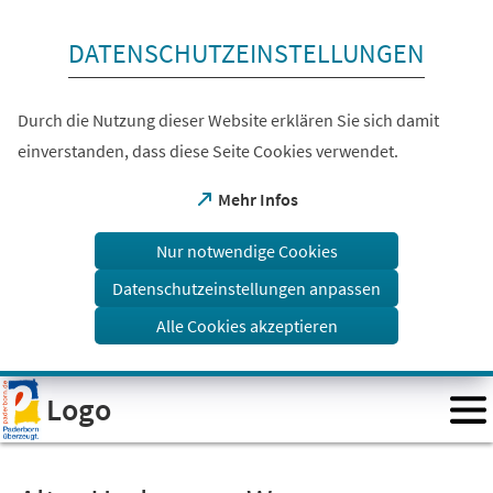
Inhalt anspringen
DATENSCHUTZEINSTELLUNGEN
Durch die Nutzung dieser Website erklären Sie sich damit
einverstanden, dass diese Seite Cookies verwendet.
(Öffnet
Mehr Infos
in
einem
Nur notwendige Cookies
neuen
Tab)
Datenschutzeinstellungen anpassen
Alle Cookies akzeptieren
Visuelle
Logo
Assistenzsoftware
öffnen.