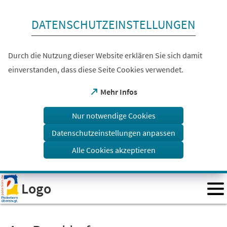
Inhalt anspringen
DATENSCHUTZEINSTELLUNGEN
Durch die Nutzung dieser Website erklären Sie sich damit
einverstanden, dass diese Seite Cookies verwendet.
(Öffnet
Mehr Infos
in
einem
Nur notwendige Cookies
neuen
Tab)
Datenschutzeinstellungen anpassen
Alle Cookies akzeptieren
Visuelle
Logo
Assistenzsoftware
öffnen.