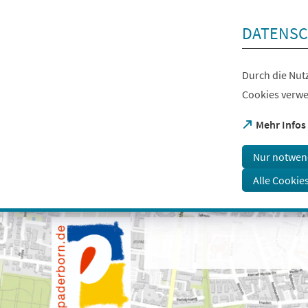
Inhalt anspringen
DATENSC
Durch die Nutz
Cookies verwe
(Öffnet
Mehr Infos
in
einem
Nur notwen
neuen
Tab)
Alle Cookie
Visuelle
Assistenzsoftware
öffnen.
Mit
der
Tastatur
erreichbar
über
ALT