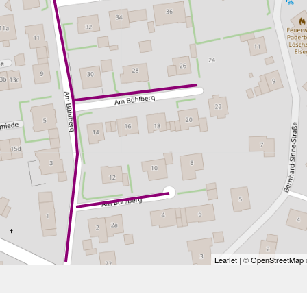
Leaflet
| ©
OpenStreetMap
c