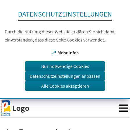
Inhalt anspringen
DATENSCHUTZEINSTELLUNGEN
Durch die Nutzung dieser Website erklären Sie sich damit
einverstanden, dass diese Seite Cookies verwendet.
(Öffnet
Mehr Infos
in
einem
Nur notwendige Cookies
neuen
Tab)
Datenschutzeinstellungen anpassen
Alle Cookies akzeptieren
Visuelle
Logo
Assistenzsoftware
öffnen.