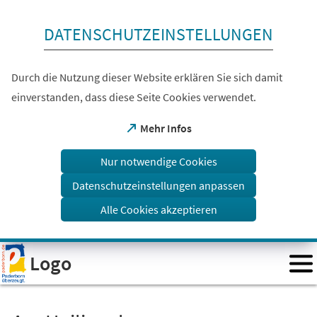
Inhalt anspringen
DATENSCHUTZEINSTELLUNGEN
Durch die Nutzung dieser Website erklären Sie sich damit
einverstanden, dass diese Seite Cookies verwendet.
(Öffnet
Mehr Infos
in
einem
Nur notwendige Cookies
neuen
Tab)
Datenschutzeinstellungen anpassen
Alle Cookies akzeptieren
Visuelle
Logo
Assistenzsoftware
öffnen.