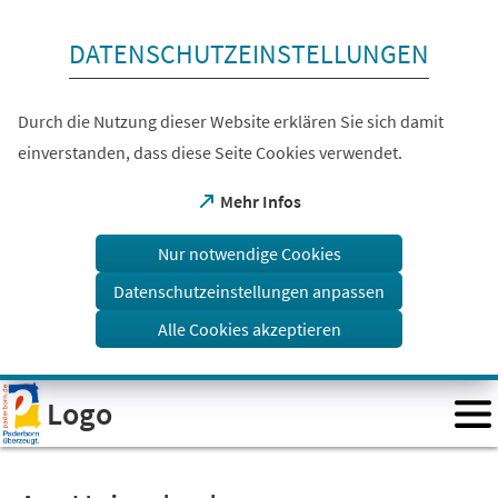
Inhalt anspringen
DATENSCHUTZEINSTELLUNGEN
Durch die Nutzung dieser Website erklären Sie sich damit
einverstanden, dass diese Seite Cookies verwendet.
(Öffnet
Mehr Infos
in
einem
Nur notwendige Cookies
neuen
Tab)
Datenschutzeinstellungen anpassen
Alle Cookies akzeptieren
Visuelle
Logo
Assistenzsoftware
öffnen.