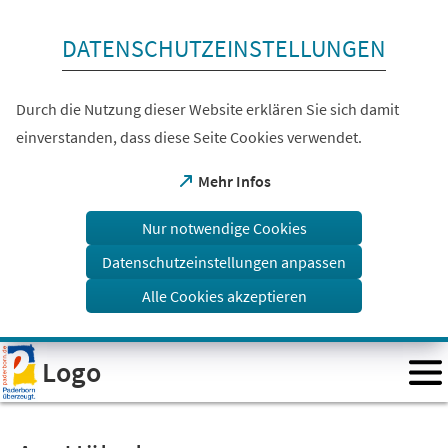
Inhalt anspringen
DATENSCHUTZEINSTELLUNGEN
Durch die Nutzung dieser Website erklären Sie sich damit
einverstanden, dass diese Seite Cookies verwendet.
(Öffnet
Mehr Infos
in
einem
Nur notwendige Cookies
neuen
Tab)
Datenschutzeinstellungen anpassen
Alle Cookies akzeptieren
Visuelle
Logo
Assistenzsoftware
öffnen.