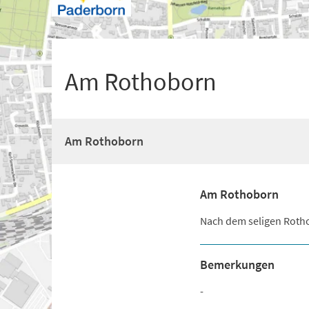
+
1
Am Rothoborn
Am Rothoborn
Am Rothoborn
Nach dem seligen Rotho
Bemerkungen
-