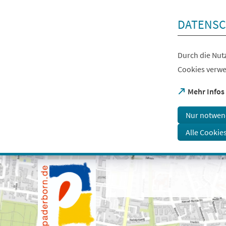
Inhalt anspringen
DATENSC
Durch die Nutz
Cookies verwe
(Öffnet
Mehr Infos
in
einem
Nur notwen
neuen
Tab)
Alle Cookie
Visuelle
Assistenzsoftware
öffnen.
Mit
der
Tastatur
erreichbar
über
ALT