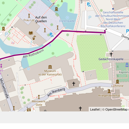
Leaflet
| ©
OpenStreetMap
c