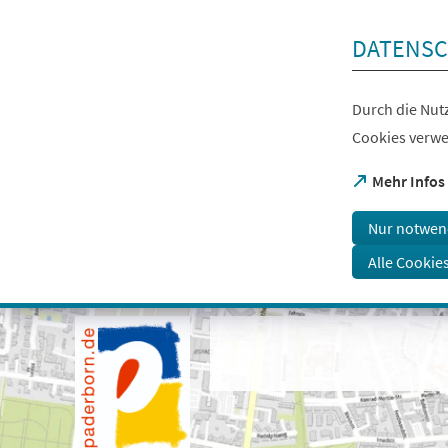
Inhalt anspringen
DATENSC
Durch die Nutz
Cookies verwe
(Öffnet
Mehr Infos
in
einem
Nur notwen
neuen
Tab)
Alle Cookie
Visuelle
Assistenzsoftware
öffnen.
Mit
der
Tastatur
erreichbar
über
ALT