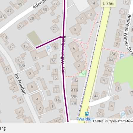
Leaflet
| ©
OpenStreetMap
c
erg