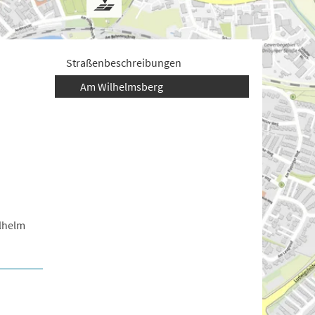
Straßenbeschreibungen
Am Wilhelmsberg
lhelm