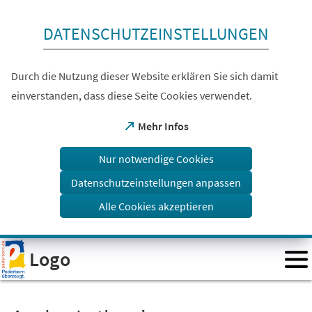
Inhalt anspringen
DATENSCHUTZEINSTELLUNGEN
Durch die Nutzung dieser Website erklären Sie sich damit
einverstanden, dass diese Seite Cookies verwendet.
(Öffnet
Mehr Infos
in
einem
Nur notwendige Cookies
neuen
Tab)
Datenschutzeinstellungen anpassen
Alle Cookies akzeptieren
Visuelle
Logo
Assistenzsoftware
öffnen.