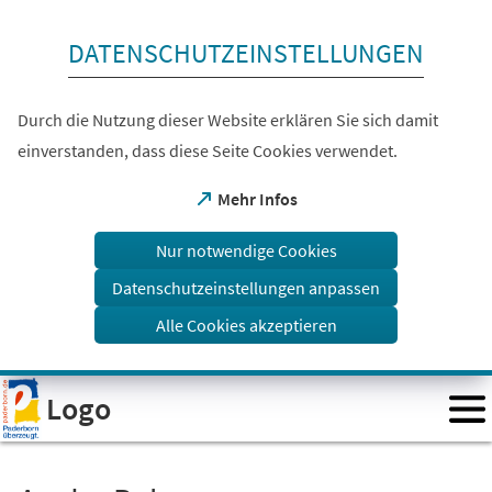
Inhalt anspringen
DATENSCHUTZEINSTELLUNGEN
Durch die Nutzung dieser Website erklären Sie sich damit
einverstanden, dass diese Seite Cookies verwendet.
(Öffnet
Mehr Infos
in
einem
Nur notwendige Cookies
neuen
Tab)
Datenschutzeinstellungen anpassen
Alle Cookies akzeptieren
Visuelle
Logo
Assistenzsoftware
öffnen.