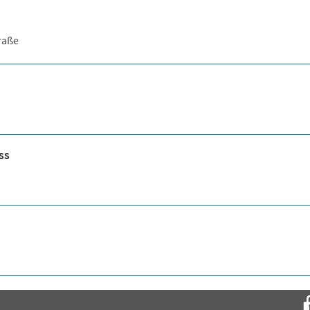
raße
ss