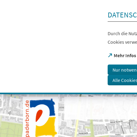
Inhalt anspringen
DATENSC
Durch die Nutz
Cookies verwe
(Öffnet
Mehr Infos
in
einem
Nur notwen
neuen
Tab)
Alle Cookie
Visuelle
Assistenzsoftware
öffnen.
Mit
der
Tastatur
erreichbar
über
ALT