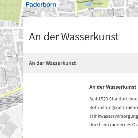
+
1
An der Wasserkunst
An der Wasserkunst
An der Wasserkunst
Seit 1523 Standort ein
Rohrleitungsnetz mehr
Trinkwasserversorgung 
durch ein modernes Ozo