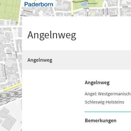
+
1
Angelnweg
Angelnweg
Angelnweg
Angel: Westgermanische
Schleswig-Holsteins
Bemerkungen