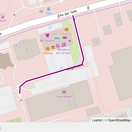
Leaflet
| ©
OpenStreetMap
c
g