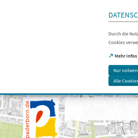
Inhalt anspringen
DATENSC
Durch die Nutz
Cookies verwe
(Öffnet
Mehr Infos
in
einem
Nur notwen
neuen
Tab)
Alle Cookie
Visuelle
Assistenzsoftware
öffnen.
Mit
der
Tastatur
erreichbar
über
ALT