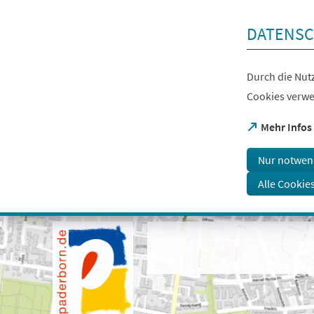
Inhalt anspringen
DATENSC
Durch die Nutz
Cookies verwe
(Öffnet
Mehr Infos
in
einem
Nur notwen
neuen
Tab)
Alle Cookie
Visuelle
Assistenzsoftware
öffnen.
Mit
der
Tastatur
erreichbar
über
ALT