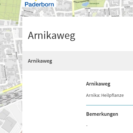
+
1
Arnikaweg
Arnikaweg
Arnikaweg
Arnika: Heilpflanze
Bemerkungen
-