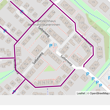
Leaflet
| ©
OpenStreetMap
c