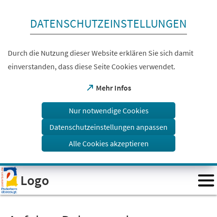
Inhalt anspringen
DATENSCHUTZEINSTELLUNGEN
Durch die Nutzung dieser Website erklären Sie sich damit
einverstanden, dass diese Seite Cookies verwendet.
(Öffnet
Mehr Infos
in
einem
Nur notwendige Cookies
neuen
Tab)
Datenschutzeinstellungen anpassen
Alle Cookies akzeptieren
Visuelle
Logo
Assistenzsoftware
öffnen.