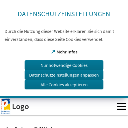
Inhalt anspringen
DATENSCHUTZEINSTELLUNGEN
Durch die Nutzung dieser Website erklären Sie sich damit
einverstanden, dass diese Seite Cookies verwendet.
(Öffnet
Mehr Infos
in
einem
Nur notwendige Cookies
neuen
Tab)
Datenschutzeinstellungen anpassen
Alle Cookies akzeptieren
Visuelle
Logo
Assistenzsoftware
öffnen.