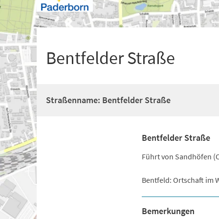
+
1
Bentfelder Straße
Straßenname: Bentfelder Straße
Bentfelder Straße
Führt von Sandhöfen (O
Bentfeld: Ortschaft im 
Bemerkungen