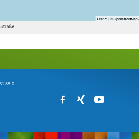
Leaflet
| ©
OpenStreetMap
c
 Straße
51 88-0