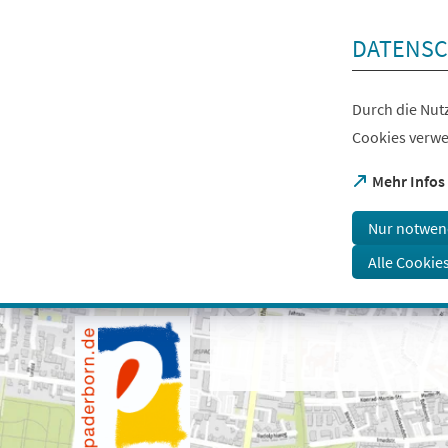
Inhalt anspringen
DATENSC
Durch die Nutz
Cookies verwe
(Öffnet
Mehr Infos
in
einem
Nur notwen
neuen
Tab)
Alle Cookie
Visuelle
Assistenzsoftware
öffnen.
Mit
der
Tastatur
erreichbar
über
ALT