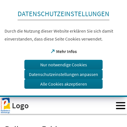
Inhalt anspringen
DATENSCHUTZEINSTELLUNGEN
Durch die Nutzung dieser Website erklären Sie sich damit
einverstanden, dass diese Seite Cookies verwendet.
(Öffnet
Mehr Infos
in
einem
Nur notwendige Cookies
neuen
Tab)
Datenschutzeinstellungen anpassen
Alle Cookies akzeptieren
Visuelle
Logo
Assistenzsoftware
öffnen.