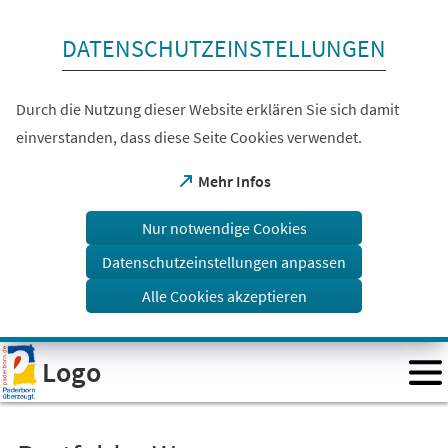
Inhalt anspringen
DATENSCHUTZEINSTELLUNGEN
Durch die Nutzung dieser Website erklären Sie sich damit
einverstanden, dass diese Seite Cookies verwendet.
(Öffnet
Mehr Infos
in
einem
Nur notwendige Cookies
neuen
Tab)
Datenschutzeinstellungen anpassen
Alle Cookies akzeptieren
Visuelle
Logo
Assistenzsoftware
öffnen.