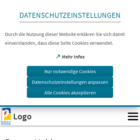
Inhalt anspringen
DATENSCHUTZEINSTELLUNGEN
Durch die Nutzung dieser Website erklären Sie sich damit
einverstanden, dass diese Seite Cookies verwendet.
(Öffnet
Mehr Infos
in
einem
Nur notwendige Cookies
neuen
Tab)
Datenschutzeinstellungen anpassen
Alle Cookies akzeptieren
Visuelle
Logo
Assistenzsoftware
öffnen.