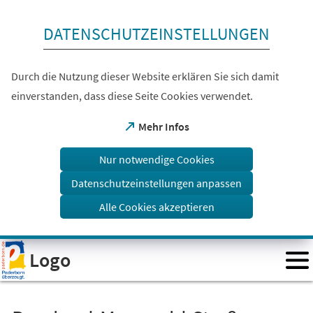
Inhalt anspringen
DATENSCHUTZEINSTELLUNGEN
Durch die Nutzung dieser Website erklären Sie sich damit
einverstanden, dass diese Seite Cookies verwendet.
(Öffnet
Mehr Infos
in
einem
Nur notwendige Cookies
neuen
Tab)
Datenschutzeinstellungen anpassen
Alle Cookies akzeptieren
Visuelle
Logo
Assistenzsoftware
öffnen.