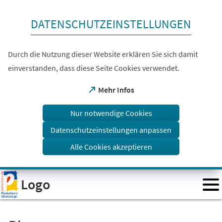
Inhalt anspringen
DATENSCHUTZEINSTELLUNGEN
Durch die Nutzung dieser Website erklären Sie sich damit
einverstanden, dass diese Seite Cookies verwendet.
(Öffnet
Mehr Infos
in
einem
Nur notwendige Cookies
neuen
Tab)
Datenschutzeinstellungen anpassen
Alle Cookies akzeptieren
Visuelle
Logo
Assistenzsoftware
öffnen.