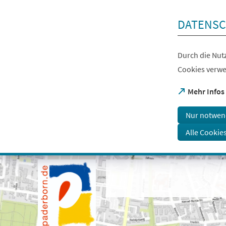
Inhalt anspringen
DATENSC
Durch die Nutz
Cookies verwe
(Öffnet
Mehr Infos
in
einem
Nur notwen
neuen
Tab)
Alle Cookie
Visuelle
Assistenzsoftware
öffnen.
Mit
der
Tastatur
erreichbar
über
ALT