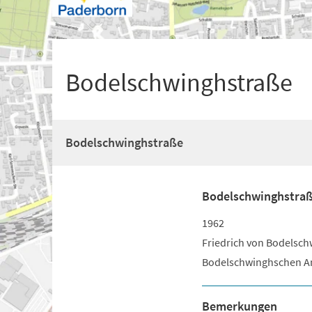
+
1
Bodelschwinghstraße
Bodelschwinghstraße
Bodelschwinghstra
1962
Friedrich von Bodelschw
Bodelschwinghschen Ans
Bemerkungen