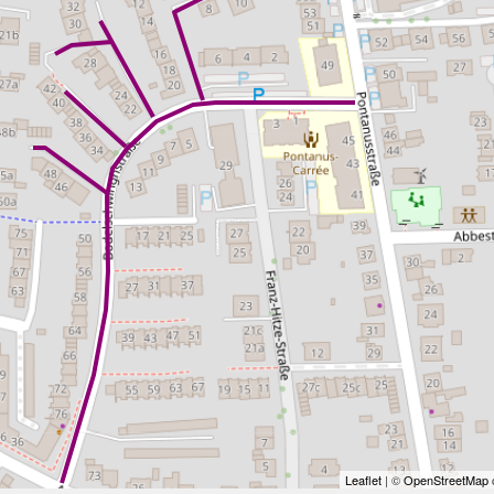
Leaflet
| ©
OpenStreetMap
c