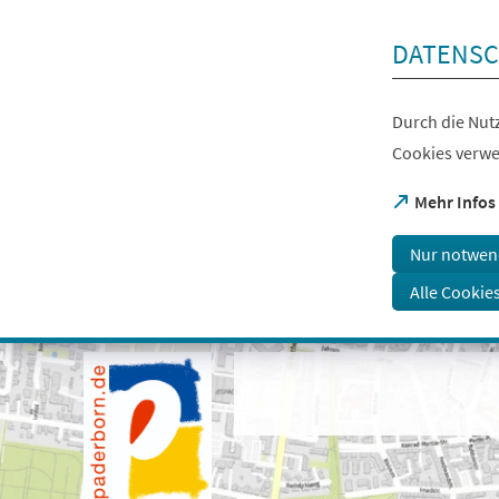
Inhalt anspringen
DATENSC
Durch die Nutz
Cookies verwe
(Öffnet
Mehr Infos
in
einem
Nur notwen
neuen
Tab)
Alle Cookie
Visuelle
Assistenzsoftware
öffnen.
Mit
der
Tastatur
erreichbar
über
ALT