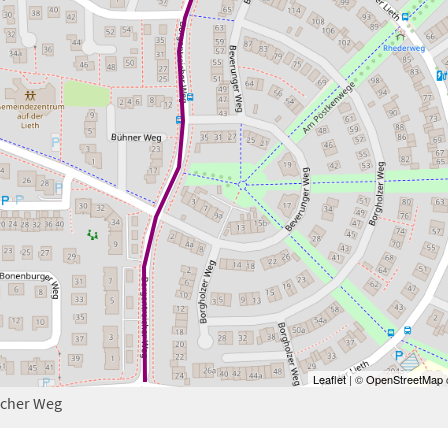
Leaflet
| ©
OpenStreetMap
c
icher Weg