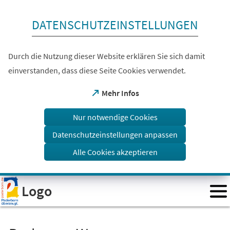
Inhalt anspringen
DATENSCHUTZEINSTELLUNGEN
Durch die Nutzung dieser Website erklären Sie sich damit
einverstanden, dass diese Seite Cookies verwendet.
(Öffnet
Mehr Infos
in
einem
Nur notwendige Cookies
neuen
Tab)
Datenschutzeinstellungen anpassen
Alle Cookies akzeptieren
Visuelle
Logo
Assistenzsoftware
öffnen.