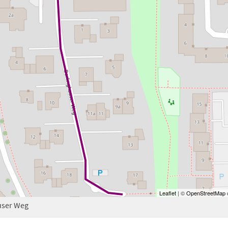
Leaflet
| ©
OpenStreetMap
c
user Weg