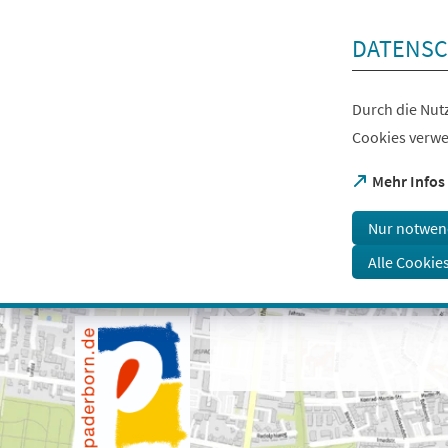
Inhalt anspringen
DATENSC
Durch die Nutz
Cookies verwe
(Öffnet
Mehr Infos
in
einem
Nur notwen
neuen
Tab)
Alle Cookie
Visuelle
Assistenzsoftware
öffnen.
Mit
der
Tastatur
erreichbar
über
ALT