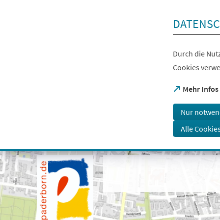
Inhalt anspringen
DATENSC
Durch die Nutz
Cookies verwe
(Öffnet
Mehr Infos
in
einem
Nur notwen
neuen
Tab)
Alle Cookie
Visuelle
Assistenzsoftware
öffnen.
Mit
der
Tastatur
erreichbar
über
ALT