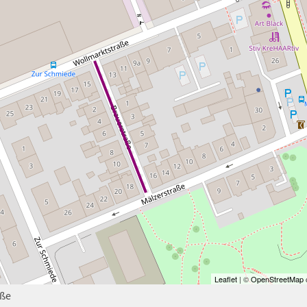
Leaflet
| ©
OpenStreetMap
c
aße