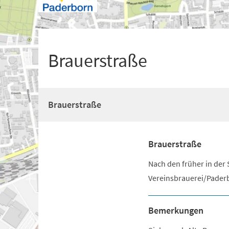
+
1
Brauerstraße
Brauerstraße
Brauerstraße
Nach den früher in der
Vereinsbrauerei/Paderb
Bemerkungen