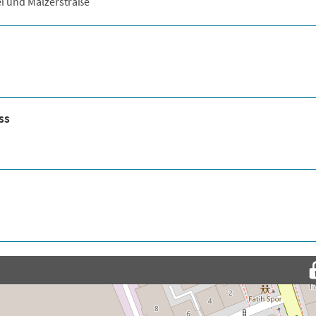
ei und Mälzerstraße
ss