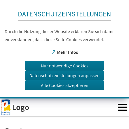
Inhalt anspringen
DATENSCHUTZEINSTELLUNGEN
Durch die Nutzung dieser Website erklären Sie sich damit
einverstanden, dass diese Seite Cookies verwendet.
(Öffnet
Mehr Infos
in
einem
Nur notwendige Cookies
neuen
Tab)
Datenschutzeinstellungen anpassen
Alle Cookies akzeptieren
Visuelle
Logo
Assistenzsoftware
öffnen.