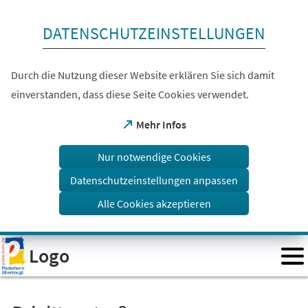
Inhalt anspringen
DATENSCHUTZEINSTELLUNGEN
Durch die Nutzung dieser Website erklären Sie sich damit
einverstanden, dass diese Seite Cookies verwendet.
(Öffnet
Mehr Infos
in
einem
Nur notwendige Cookies
neuen
Tab)
Datenschutzeinstellungen anpassen
Alle Cookies akzeptieren
Visuelle
Logo
Assistenzsoftware
öffnen.