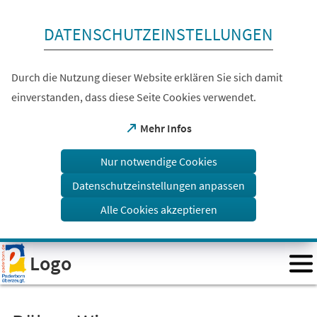
Inhalt anspringen
DATENSCHUTZEINSTELLUNGEN
Durch die Nutzung dieser Website erklären Sie sich damit
einverstanden, dass diese Seite Cookies verwendet.
(Öffnet
Mehr Infos
in
einem
Nur notwendige Cookies
neuen
Tab)
Datenschutzeinstellungen anpassen
Alle Cookies akzeptieren
Visuelle
Logo
Assistenzsoftware
öffnen.